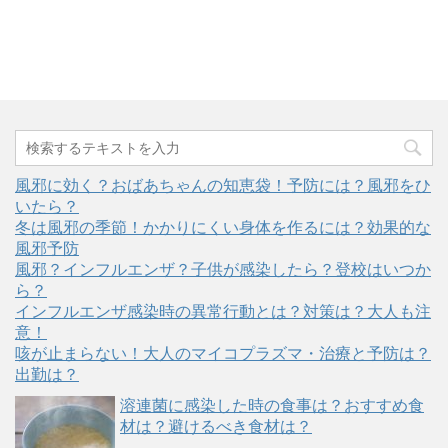
風邪に効く？おばあちゃんの知恵袋！予防には？風邪をひ
いたら？
冬は風邪の季節！かかりにくい身体を作るには？効果的な
風邪予防
風邪？インフルエンザ？子供が感染したら？登校はいつか
ら？
インフルエンザ感染時の異常行動とは？対策は？大人も注
意！
咳が止まらない！大人のマイコプラズマ・治療と予防は？
出勤は？
溶連菌に感染した時の食事は？おすすめ食
材は？避けるべき食材は？