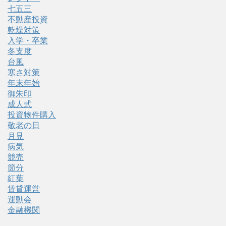
七五三
不動産投資
乾燥対策
入学・卒業
冬支度
台風
寒さ対策
年末年始
御朱印
成人式
投資物件購入
敬老の日
月見
病気
競売
節分
紅葉
賃貸運営
運動会
金融機関