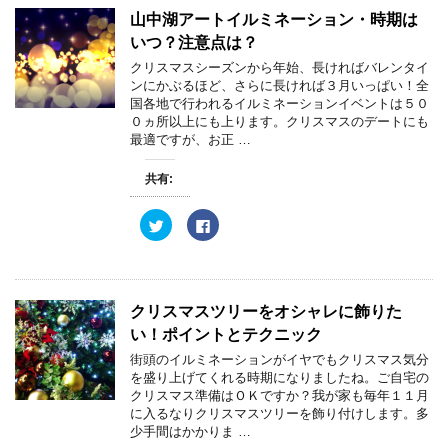
T
o
w
k
山中湖アートイルミネーション・時期は
i
で
t
共
いつ？注意点は？
t
有
e
す
クリスマスシーズンから年始、長ければバレンタイ
r
る
ンにかぶるほど、さらに長ければ３月いっぱい！全
で
に
共
は
国各地で行われるイルミネーションイベントは５０
有
ク
０ヵ所以上にも上ります。クリスマスのデートにも
(
リ
新
ッ
最適ですが、お正 …
し
ク
い
し
ウ
て
共有:
ィ
く
ン
だ
ド
さ
ウ
い
ク
F
で
(
リ
a
開
新
ッ
c
き
し
ク
e
ま
い
し
b
す
ウ
て
o
)
ィ
T
o
ン
w
k
クリスマスツリーをオシャレに飾りた
ド
i
で
ウ
t
共
い！ポイントとテクニック
で
t
有
開
e
す
街頭のイルミネーションがイヤでもクリスマス気分
き
r
る
ま
を盛り上げてくれる時期になりましたね。ご自宅の
で
に
す
共
は
クリスマス準備はＯＫですか？我が家も毎年１１月
)
有
ク
に入るなりクリスマスツリーを飾り付けします。多
(
リ
新
ッ
少手間はかかりま …
し
ク