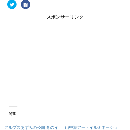
ク
F
リ
a
ッ
c
ク
e
スポンサーリンク
し
b
て
o
T
o
w
k
i
で
t
共
t
有
e
す
r
る
で
に
共
は
有
ク
(
リ
新
ッ
し
ク
い
し
ウ
て
ィ
く
ン
だ
ド
さ
ウ
い
で
(
開
新
き
し
ま
い
す
ウ
)
ィ
ン
関連
ド
ウ
で
開
アルプスあずみの公園 冬のイ
山中湖アートイルミネーショ
き