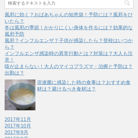
ィ
く
ン
だ
ド
さ
ウ
い
風邪に効く？おばあちゃんの知恵袋！予防には？風邪をひ
で
(
開
新
いたら？
き
し
冬は風邪の季節！かかりにくい身体を作るには？効果的な
ま
い
す
ウ
風邪予防
)
ィ
ン
風邪？インフルエンザ？子供が感染したら？登校はいつか
ド
ウ
ら？
で
インフルエンザ感染時の異常行動とは？対策は？大人も注
開
き
意！
ま
す
咳が止まらない！大人のマイコプラズマ・治療と予防は？
)
出勤は？
溶連菌に感染した時の食事は？おすすめ食
材は？避けるべき食材は？
2017年11月
2017年10月
2017年9月