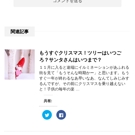
関連記事
もうすぐクリスマス！ツリーはいつご
ろ？サンタさんはいつまで？
１１月に入ると途端にイルミネーションがあふれる
街を見て「もうそんな時期かー」と思います。もう
すぐ一年が終わるなあ早いなあ、なんてしみじみす
るんですが、その前にクリスマスを乗り越えない
と！子供の毎年の楽 …
共有:
ク
F
リ
a
ッ
c
ク
e
し
b
て
o