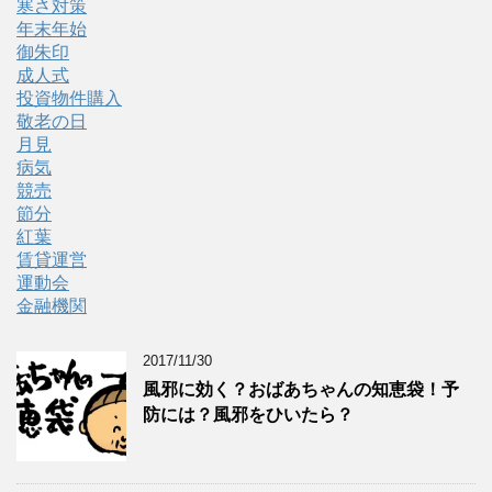
寒さ対策
年末年始
御朱印
成人式
投資物件購入
敬老の日
月見
病気
競売
節分
紅葉
賃貸運営
運動会
金融機関
2017/11/30
風邪に効く？おばあちゃんの知恵袋！予
防には？風邪をひいたら？