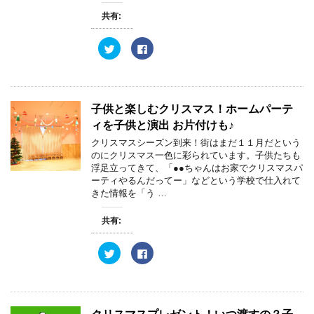
い
し
ウ
て
共有:
ィ
く
ン
だ
ド
さ
ウ
い
ク
F
で
(
リ
a
開
新
ッ
c
き
し
ク
e
ま
い
し
b
す
ウ
て
o
)
ィ
T
o
ン
w
k
子供と楽しむクリスマス！ホームパーテ
ド
i
で
ウ
t
共
ィを子供と演出 お片付けも♪
で
t
有
開
e
す
クリスマスシーズン到来！街はまだ１１月だという
き
r
る
ま
のにクリスマス一色に彩られています。子供たちも
で
に
す
共
は
浮足立ってきて、「●●ちゃんはお家でクリスマスパ
)
有
ク
ーティやるんだってー」などという学校で仕入れて
(
リ
新
ッ
きた情報を「う …
し
ク
い
し
ウ
て
共有:
ィ
く
ン
だ
ド
さ
ウ
い
ク
F
で
(
リ
a
開
新
ッ
c
き
し
ク
e
ま
い
し
b
す
ウ
て
o
)
ィ
T
o
ン
w
k