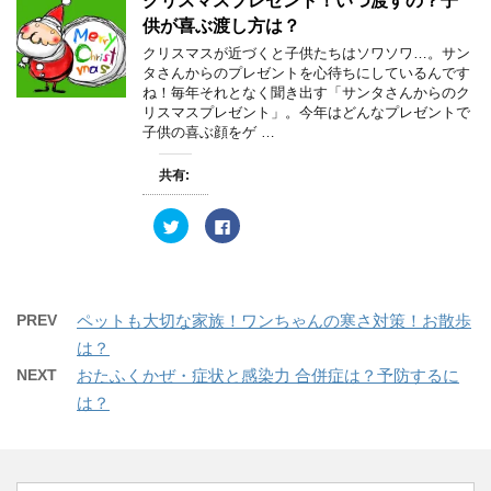
クリスマスプレゼント！いつ渡すの？子
ド
i
で
ウ
t
共
供が喜ぶ渡し方は？
で
t
有
開
e
す
クリスマスが近づくと子供たちはソワソワ…。サン
き
r
る
ま
タさんからのプレゼントを心待ちにしているんです
で
に
す
共
は
ね！毎年それとなく聞き出す「サンタさんからのク
)
有
ク
リスマスプレゼント」。今年はどんなプレゼントで
(
リ
新
ッ
子供の喜ぶ顔をゲ …
し
ク
い
し
ウ
て
共有:
ィ
く
ン
だ
ド
さ
ウ
い
ク
F
で
(
リ
a
開
新
ッ
c
き
し
ク
e
ま
い
し
b
す
ウ
て
o
)
ィ
T
o
ン
w
k
PREV
ペットも大切な家族！ワンちゃんの寒さ対策！お散歩
ド
i
で
ウ
t
共
は？
で
t
有
開
e
す
NEXT
おたふくかぜ・症状と感染力 合併症は？予防するに
き
r
る
ま
で
に
は？
す
共
は
)
有
ク
(
リ
新
ッ
し
ク
い
し
ウ
て