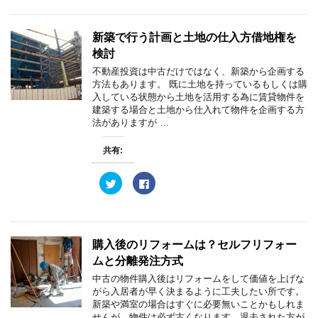
ま
い
し
b
す
ウ
て
o
)
ィ
T
o
ン
w
k
新築で行う計画と土地の仕入方借地権を
ド
i
で
ウ
t
共
検討
で
t
有
開
e
す
不動産投資は中古だけではなく、新築から企画する
き
r
る
ま
方法もあります。 既に土地を持っているもしくは購
で
に
す
共
は
入している状態から土地を活用する為に賃貸物件を
)
有
ク
建築する場合と土地から仕入れて物件を企画する方
(
リ
新
ッ
法がありますが …
し
ク
い
し
ウ
て
共有:
ィ
く
ン
だ
ド
さ
ウ
い
ク
F
で
(
リ
a
開
新
ッ
c
き
し
ク
e
ま
い
し
b
す
ウ
て
o
)
ィ
T
o
ン
w
k
購入後のリフォームは？セルフリフォー
ド
i
で
ウ
t
共
ムと分離発注方式
で
t
有
開
e
す
中古の物件購入後はリフォームをして価値を上げな
き
r
る
ま
がら入居者が早く決まるように工夫したい所です。
で
に
す
共
は
新築や満室の場合はすぐに必要無いことかもしれま
)
有
ク
せんが、物件は必ず古くなります。退去された方が
(
リ