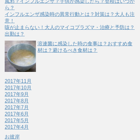
風邪？インフルエンザ？子供が感染したら？登校はいつか
)
ィ
ら？
ン
ド
インフルエンザ感染時の異常行動とは？対策は？大人も注
ウ
で
意！
開
き
咳が止まらない！大人のマイコプラズマ・治療と予防は？
ま
出勤は？
す
)
溶連菌に感染した時の食事は？おすすめ食
材は？避けるべき食材は？
2017年11月
2017年10月
2017年9月
2017年8月
2017年7月
2017年6月
2017年5月
2017年4月
お彼岸