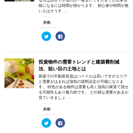
る方は自分でやるのが一番安いですが全てが出来る
様になるには時間が掛かります。 初心者や時間が無
い人はそうす …
共有:
ク
F
リ
a
ッ
c
ク
e
し
b
て
o
T
o
w
k
投資物件の需要トレンドと建築費削減
i
で
t
共
法、狙い目の土地とは
t
有
e
す
新築での不動産投資はハードルは高いですがエリア
r
る
と需要がはまれば強気の賃料設定が可能になりま
で
に
共
は
す。 特色がある物件は需要も高く強気の家賃で貸せ
有
ク
る可能性もあり魅力的です。 どの様な需要があるか
(
リ
新
ッ
見ていきましょ …
し
ク
い
し
ウ
て
共有:
ィ
く
ン
だ
ド
さ
ウ
い
ク
F
で
(
リ
a
開
新
ッ
c
き
し
ク
e