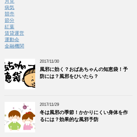
月見
病気
競売
節分
紅葉
賃貸運営
運動会
金融機関
2017/11/30
風邪に効く？おばあちゃんの知恵袋！予
防には？風邪をひいたら？
2017/11/29
冬は風邪の季節！かかりにくい身体を作
るには？効果的な風邪予防