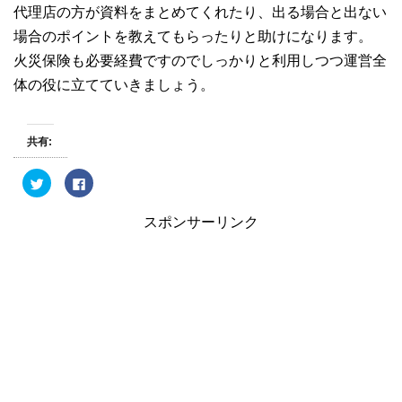
代理店の方が資料をまとめてくれたり、出る場合と出ない
場合のポイントを教えてもらったりと助けになります。
火災保険も必要経費ですのでしっかりと利用しつつ運営全
体の役に立てていきましょう。
共有:
ク
F
リ
a
ッ
c
ク
e
スポンサーリンク
し
b
て
o
T
o
w
k
i
で
t
共
t
有
e
す
r
る
で
に
共
は
有
ク
(
リ
新
ッ
し
ク
い
し
ウ
て