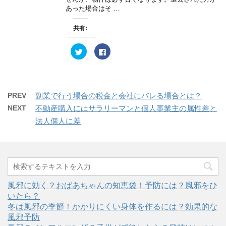
新
ッ
あった場合はそ …
し
ク
い
し
ウ
て
共有:
ィ
く
ン
だ
ド
さ
ウ
い
ク
F
で
(
リ
a
開
新
ッ
c
き
し
ク
e
ま
い
し
b
す
ウ
て
o
)
ィ
T
o
ン
w
k
PREV
副業で行う場合の税金と会社にバレる場合とは？
ド
i
で
ウ
t
共
NEXT
不動産購入にはサラリーマンと個人事業主の属性差と
で
t
有
開
e
す
法人個人に差
き
r
る
ま
で
に
す
共
は
)
有
ク
(
リ
新
ッ
し
ク
い
し
ウ
て
ィ
く
ン
だ
風邪に効く？おばあちゃんの知恵袋！予防には？風邪をひ
ド
さ
いたら？
ウ
い
で
(
冬は風邪の季節！かかりにくい身体を作るには？効果的な
開
新
き
し
風邪予防
ま
い
す
ウ