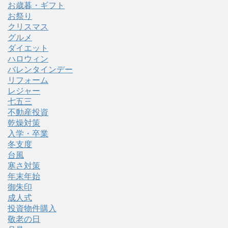
お歳暮・ギフト
お祭り
クリスマス
グルメ
ダイエット
ハロウィン
バレンタインデー
リフォーム
レジャー
七五三
不動産投資
乾燥対策
入学・卒業
冬支度
台風
寒さ対策
年末年始
御朱印
成人式
投資物件購入
敬老の日