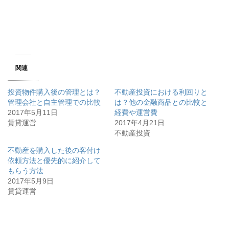
ィ
く
ン
だ
ド
さ
ウ
い
で
(
開
新
き
し
ま
い
す
ウ
)
ィ
ン
関連
ド
ウ
で
開
投資物件購入後の管理とは？
不動産投資における利回りと
き
ま
管理会社と自主管理での比較
は？他の金融商品との比較と
す
2017年5月11日
経費や運営費
)
賃貸運営
2017年4月21日
不動産投資
不動産を購入した後の客付け
依頼方法と優先的に紹介して
もらう方法
2017年5月9日
賃貸運営