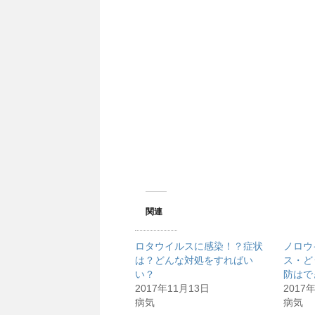
w
k
i
で
t
共
t
有
e
す
r
る
で
に
共
は
有
ク
(
リ
新
ッ
し
ク
い
し
ウ
て
ィ
く
ン
だ
ド
さ
ウ
い
で
(
開
新
き
し
ま
い
す
ウ
)
ィ
ン
関連
ド
ウ
で
開
ロタウイルスに感染！？症状
ノロウ
き
ま
は？どんな対処をすればい
ス・ど
す
)
い？
防はで
2017年11月13日
2017
病気
病気