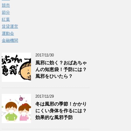
競売
節分
紅葉
賃貸運営
運動会
金融機関
2017/11/30
風邪に効く？おばあちゃ
んの知恵袋！予防には？
風邪をひいたら？
2017/11/29
冬は風邪の季節！かかり
にくい身体を作るには？
効果的な風邪予防