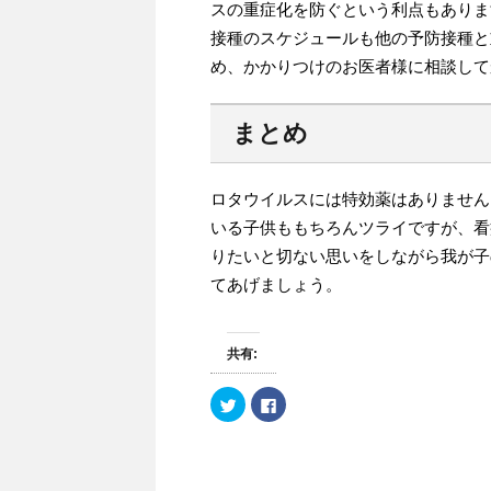
スの重症化を防ぐという利点もありま
接種のスケジュールも他の予防接種と
め、かかりつけのお医者様に相談して
まとめ
ロタウイルスには特効薬はありません
いる子供ももちろんツライですが、看
りたいと切ない思いをしながら我が子
てあげましょう。
共有:
ク
F
リ
a
ッ
c
ク
e
し
b
て
o
T
o