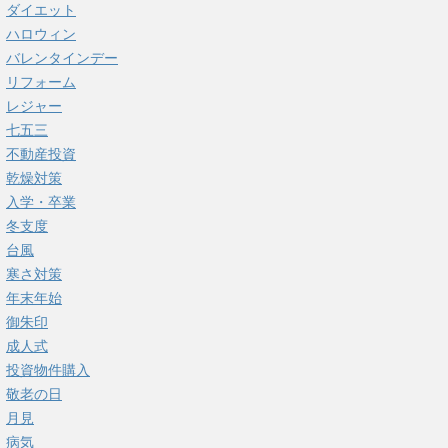
ダイエット
ハロウィン
バレンタインデー
リフォーム
レジャー
七五三
不動産投資
乾燥対策
入学・卒業
冬支度
台風
寒さ対策
年末年始
御朱印
成人式
投資物件購入
敬老の日
月見
病気