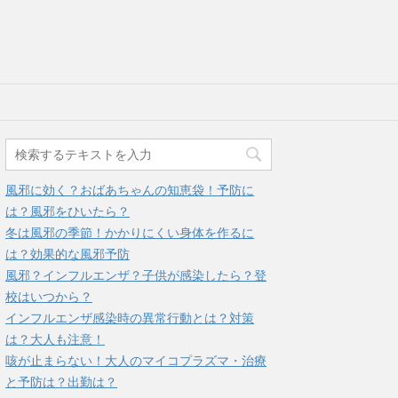
風邪に効く？おばあちゃんの知恵袋！予防に
は？風邪をひいたら？
冬は風邪の季節！かかりにくい身体を作るに
は？効果的な風邪予防
風邪？インフルエンザ？子供が感染したら？登
校はいつから？
インフルエンザ感染時の異常行動とは？対策
は？大人も注意！
咳が止まらない！大人のマイコプラズマ・治療
と予防は？出勤は？