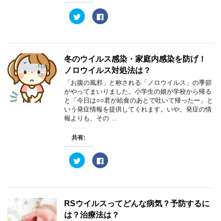
ン
だ
ド
さ
ウ
い
ク
F
で
(
リ
a
開
新
ッ
c
き
し
ク
e
ま
い
し
b
す
ウ
て
o
)
ィ
T
o
ン
w
k
冬のウイルス感染・家庭内感染を防げ！
ド
i
で
ウ
t
共
ノロウイルス対処法は？
で
t
有
開
e
す
「お腹の風邪」と称される「ノロウイルス」の季節
き
r
る
ま
がやってまいりました。小学生の娘が学校から帰る
で
に
す
共
は
と「今日は○○君が給食のあとで吐いて帰ったー」と
)
有
ク
いう発症情報を提供してくれます。いや、発症の情
(
リ
新
ッ
報よりも、その …
し
ク
い
し
ウ
て
共有:
ィ
く
ン
だ
ド
さ
ウ
い
ク
F
で
(
リ
a
開
新
ッ
c
き
し
ク
e
ま
い
し
b
す
ウ
て
o
)
ィ
T
o
ン
w
k
RSウイルスってどんな病気？予防するに
ド
i
で
ウ
t
共
は？治療法は？
で
t
有