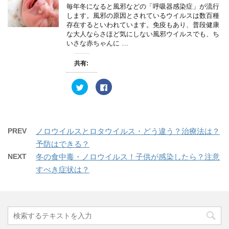
開
e
す
毎年冬になると風邪などの「呼吸器感染症」が流行
き
r
る
ま
します。風邪の原因とされているウイルスは数百種
で
に
す
共
は
存在するといわれています。免疫もあり、普段健康
)
有
ク
な大人ならさほど気にしない風邪ウイルスでも、ち
(
リ
新
ッ
いさな赤ちゃんに …
し
ク
い
し
ウ
て
共有:
ィ
く
ン
だ
ド
さ
ウ
い
ク
F
で
(
リ
a
開
新
ッ
c
き
し
ク
e
ま
い
し
b
す
ウ
て
o
)
ィ
T
o
ン
w
k
PREV
ノロウイルスとロタウイルス・どう違う？治療法は？
ド
i
で
ウ
t
共
予防はできる？
で
t
有
開
e
す
NEXT
冬の食中毒・ノロウイルス！子供が感染したら？注意
き
r
る
ま
で
に
すべき症状は？
す
共
は
)
有
ク
(
リ
新
ッ
し
ク
い
し
ウ
て
ィ
く
ン
だ
ド
さ