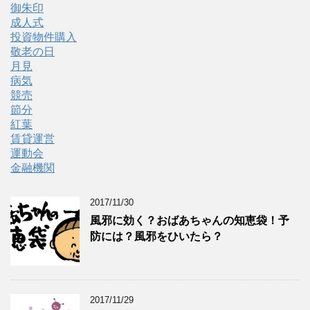
御朱印
成人式
投資物件購入
敬老の日
月見
病気
競売
節分
紅葉
賃貸運営
運動会
金融機関
2017/11/30
風邪に効く？おばあちゃんの知恵袋！予
防には？風邪をひいたら？
2017/11/29