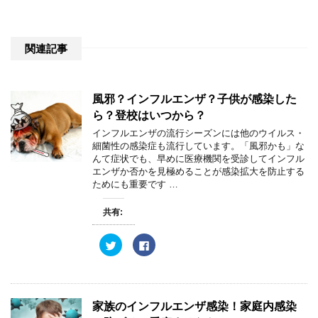
関連記事
風邪？インフルエンザ？子供が感染した
ら？登校はいつから？
インフルエンザの流行シーズンには他のウイルス・
細菌性の感染症も流行しています。「風邪かも」な
んて症状でも、早めに医療機関を受診してインフル
エンザか否かを見極めることが感染拡大を防止する
ためにも重要です …
共有:
ク
F
リ
a
ッ
c
ク
e
し
b
て
o
T
o
w
k
家族のインフルエンザ感染！家庭内感染
i
で