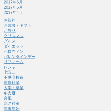
2017年6月
2017年5月
2017年4月
お彼岸
お歳暮・ギフト
お祭り
クリスマス
グルメ
ダイエット
ハロウィン
バレンタインデー
リフォーム
レジャー
七五三
不動産投資
乾燥対策
入学・卒業
冬支度
台風
寒さ対策
年末年始