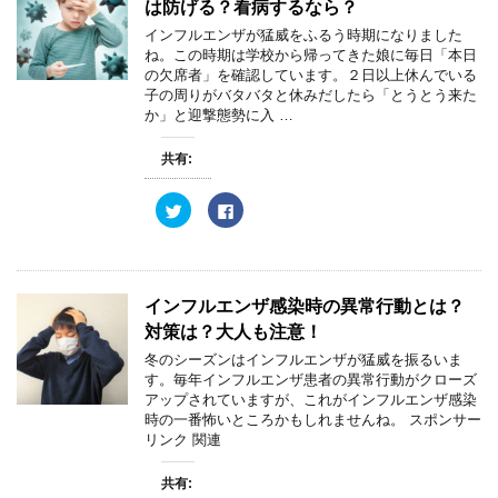
t
共
は防げる？看病するなら？
t
有
e
す
インフルエンザが猛威をふるう時期になりました
r
る
ね。この時期は学校から帰ってきた娘に毎日「本日
で
に
共
は
の欠席者」を確認しています。２日以上休んでいる
有
ク
子の周りがバタバタと休みだしたら「とうとう来た
(
リ
新
ッ
か」と迎撃態勢に入 …
し
ク
い
し
ウ
て
共有:
ィ
く
ン
だ
ド
さ
ウ
い
ク
F
で
(
リ
a
開
新
ッ
c
き
し
ク
e
ま
い
し
b
す
ウ
て
o
)
ィ
T
o
ン
w
k
インフルエンザ感染時の異常行動とは？
ド
i
で
ウ
t
共
対策は？大人も注意！
で
t
有
開
e
す
冬のシーズンはインフルエンザが猛威を振るいま
き
r
る
ま
す。毎年インフルエンザ患者の異常行動がクローズ
で
に
す
共
は
アップされていますが、これがインフルエンザ感染
)
有
ク
時の一番怖いところかもしれませんね。 スポンサー
(
リ
新
ッ
リンク 関連
し
ク
い
し
ウ
て
共有:
ィ
く