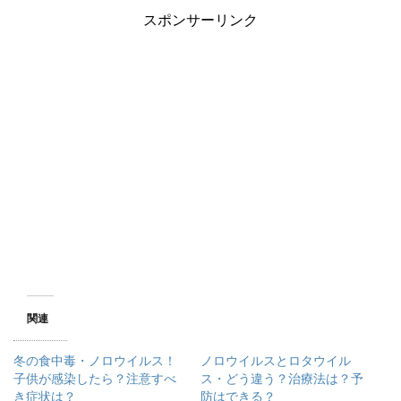
ク
e
スポンサーリンク
し
b
て
o
T
o
w
k
i
で
t
共
t
有
e
す
r
る
で
に
共
は
有
ク
(
リ
新
ッ
し
ク
い
し
ウ
て
ィ
く
ン
だ
ド
さ
ウ
い
で
(
開
新
き
し
ま
い
す
ウ
)
ィ
ン
関連
ド
ウ
で
開
冬の食中毒・ノロウイルス！
ノロウイルスとロタウイル
き
ま
子供が感染したら？注意すべ
ス・どう違う？治療法は？予
す
き症状は？
防はできる？
)