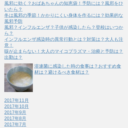
ウ
い
風邪に効く？おばあちゃんの知恵袋！予防には？風邪をひ
で
(
開
新
いたら？
き
し
冬は風邪の季節！かかりにくい身体を作るには？効果的な
ま
い
す
ウ
風邪予防
)
ィ
ン
風邪？インフルエンザ？子供が感染したら？登校はいつか
ド
ウ
ら？
で
インフルエンザ感染時の異常行動とは？対策は？大人も注
開
き
意！
ま
す
咳が止まらない！大人のマイコプラズマ・治療と予防は？
)
出勤は？
溶連菌に感染した時の食事は？おすすめ食
材は？避けるべき食材は？
2017年11月
2017年10月
2017年9月
2017年8月
2017年7月